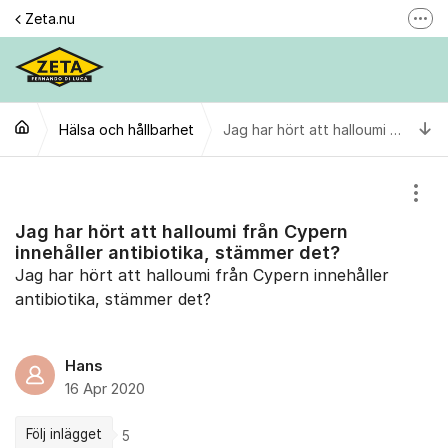
Hoppa till innehåll
Zeta.nu
Fler
Här reklamerar du en produkt
Gilla oss
Ti
Hälsa och hållbarhet
Följ @zeta
Jag har hört att halloumi från Cypern innehåller antibiotika, stämmer det?
Se våra filmer
Visa
Personuppgiftspolicy
Jag har hört att halloumi från Cypern
innehåller antibiotika, stämmer det?
Jag har hört att halloumi från Cypern innehåller
antibiotika, stämmer det?
Hans
16 Apr 2020
Följ inlägget
5