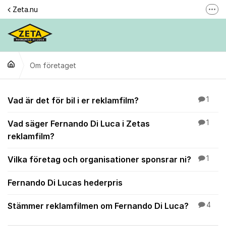
Hoppa till innehåll
Zeta.nu
Fler
Här reklamerar du en produkt
Gilla oss
Om företaget
Följ @zeta
Se våra filmer
Om företaget
Vad är det för bil i er reklamfilm?
1
Personuppgiftspolicy
Vad säger Fernando Di Luca i Zetas
1
reklamfilm?
Vilka företag och organisationer sponsrar ni?
1
Fernando Di Lucas hederpris
Stämmer reklamfilmen om Fernando Di Luca?
4