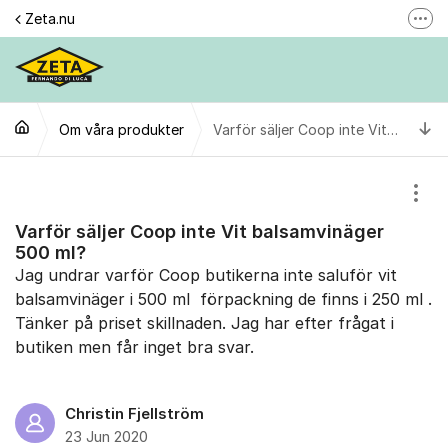
Hoppa till innehåll
Zeta.nu
Fler
Här reklamerar du en produkt
Gilla oss
Ti
Om våra produkter
Följ @zeta
Varför säljer Coop inte Vit balsamvinäger 500 ml?
Se våra filmer
Visa
Personuppgiftspolicy
Varför säljer Coop inte Vit balsamvinäger
500 ml?
Jag undrar varför Coop butikerna inte saluför vit
balsamvinäger i 500 ml förpackning de finns i 250 ml .
Tänker på priset skillnaden. Jag har efter frågat i
butiken men får inget bra svar.
Christin Fjellström
23 Jun 2020