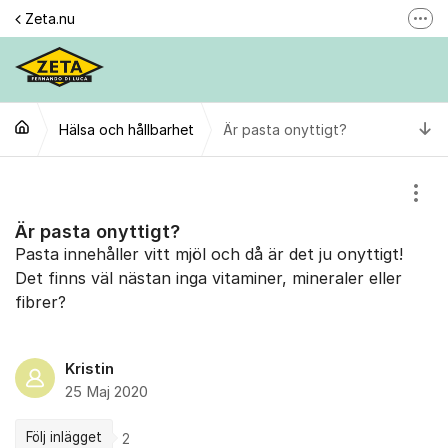
Hoppa till innehåll
Zeta.nu
Fler
Här reklamerar du en produkt
Gilla oss
Ti
Hälsa och hållbarhet
Är pasta onyttigt?
Följ @zeta
Se våra filmer
Visa
Personuppgiftspolicy
Är pasta onyttigt?
Pasta innehåller vitt mjöl och då är det ju onyttigt!
Det finns väl nästan inga vitaminer, mineraler eller
fibrer?
Kristin
25 Maj 2020
Följ inlägget
2