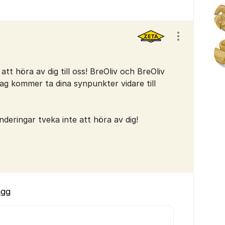
Visa/dölj ins
 att höra av dig till oss! BreOliv och BreOliv
Jag kommer ta dina synpunkter vidare till
nderingar tveka inte att höra av dig!
ägg