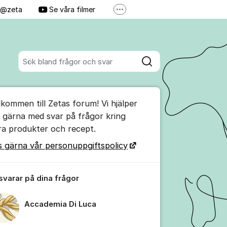
j @zeta
Se våra filmer
Fler supportlänkar
Personuppgiftspolicy
Sök bland alla inlägg
Sök
umet
lkommen till Zetas forum! Vi hjälper
te kommentaren
g gärna med svar på frågor kring
ra produkter och recept.
ällningar för inlägg/kommentar
s gärna vår personuppgiftspolicy
 svarar på dina frågor
Accademia Di Luca