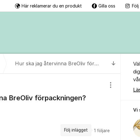
Här reklamerar du en produkt
Gilla oss
Föl
Om for
Hur ska jag återvinna BreOliv förpackningen?
Vä
Till senas
di
vå
Visa/dölj inst
Lä
nna BreOliv förpackningen?
Vi
Följ inlägget
1
följare