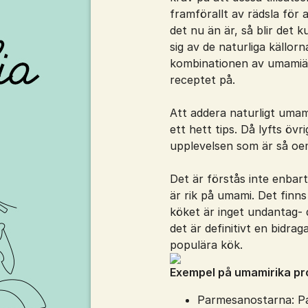
framförallt av rädsla för 
det nu än är, så blir det 
sig av de naturliga källorn
kombinationen av umamiä
receptet på.
Att addera naturligt umami
ett hett tips. Då lyfts öv
upplevelsen som är så oe
Det är förstås inte enbar
är rik på umami. Det finns
köket är inget undantag-
det är definitivt en bidrag
populära kök.
Exempel på umamirika pro
Parmesanostarna: P