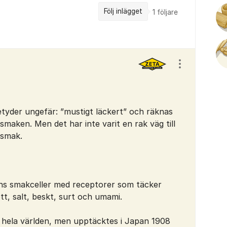
Följ inlägget
1
följare
Visa/dölj ins
tyder ungefär: ”mustigt läckert” och räknas
maken. Men det har inte varit en rak väg till
dsmak.
ns smakceller med receptorer som täcker
t, salt, beskt, surt och umami.
r hela världen, men upptäcktes i Japan 1908