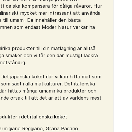
att de ska kompensera för dåliga råvaror. Hur
kulinariskt mycket mer intressant att använda
a till umami. De innehåller den bästa
mnen som endast Moder Natur verkar ha
rika produkter till din matlagning är alltså
riga smaker och vi får den där mustigt läckra
motståndlig.
t det japanska köket där vi kan hitta mat som
 som sagt i alla matkulturer. Det italienska
 där hittas många umamirika produkter och
ande orsak till att det är ett av världens mest
dukter i det italienska köket
armigiano Reggiano, Grana Padano