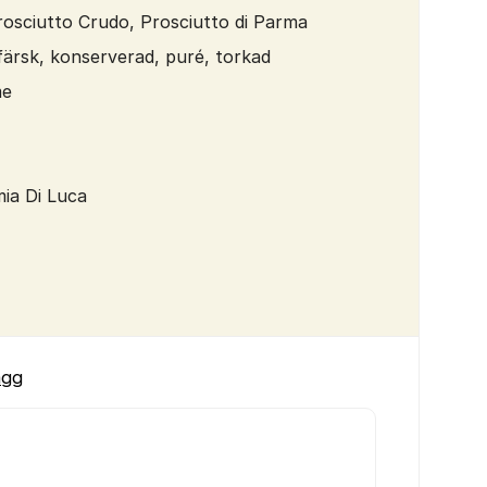
rosciutto Crudo, Prosciutto di Parma
 färsk, konserverad, puré, torkad
me
ia Di Luca
ägg