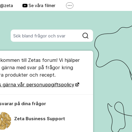
j @zeta
Se våra filmer
Fler supportlänkar
Personuppgiftspolicy
Sök bland alla inlägg
Sök
umet
lkommen till Zetas forum! Vi hjälper
te kommentaren
g gärna med svar på frågor kring
ra produkter och recept.
ällningar för inlägg/kommentar
s gärna vår personuppgiftspolicy
 svarar på dina frågor
Zeta Business Support