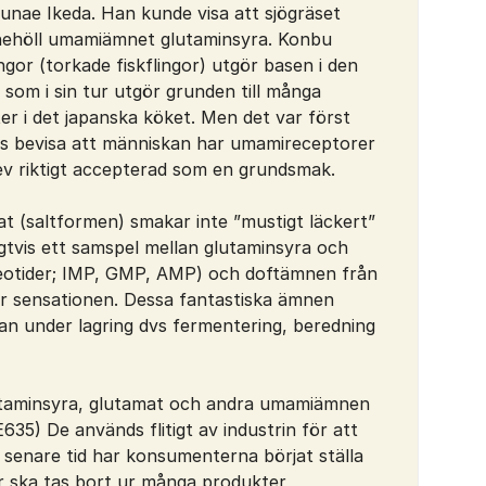
nae Ikeda. Han kunde visa att sjögräset
nehöll umamiämnet glutaminsyra. Konbu
gor (torkade fiskflingor) utgör basen i den
 som i sin tur utgör grunden till många
er i det japanska köket. Men det var först
es bevisa att människan har umamireceptorer
v riktigt accepterad som en grundsmak.
at (saltformen) smakar inte ”mustigt läckert”
igtvis ett samspel mellan glutaminsyra och
otider; IMP, GMP, AMP) och doftämnen från
r sensationen. Dessa fantastiska ämnen
ran under lagring dvs fermentering, beredning
lutaminsyra, glutamat och andra umamiämnen
35) De används flitigt av industrin för att
senare tid har konsumenterna börjat ställa
er ska tas bort ur många produkter,