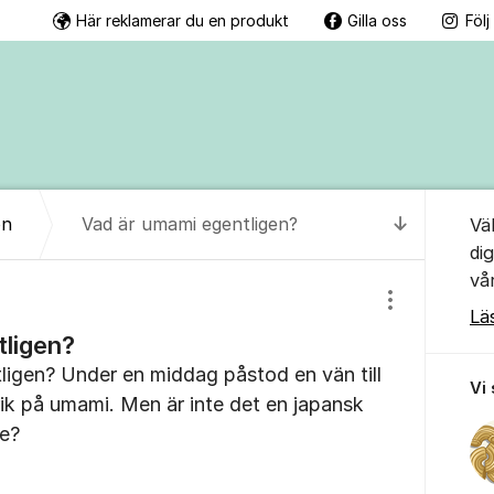
Här reklamerar du en produkt
Gilla oss
Föl
Om for
on
Vad är umami egentligen?
Vä
Till senas
di
vå
Visa/dölj inst
Lä
tligen?
ligen? Under en middag påstod en vän till
Vi
 rik på umami. Men är inte det en japansk
re?