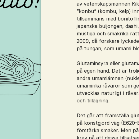
av vetenskapsmannen Kiku
”konbu” (kombu, kelp) in
tillsammans med bonitoflin
japanska buljongen, dashi,
mustiga och smakrika rätt
2009, då forskare lyckad
på tungan, som umami ble
Glutaminsyra eller glutam
på egen hand. Det är trol
andra umamiämnen (nukle
umamirika råvaror som ge
utvecklas naturligt i råva
och tillagning.
Det går att framställa g
på konstgjord väg (E620-E6
förstärka smaker. Men på 
krav på att dessa tillsats