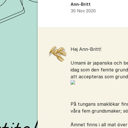
Ann-Britt
30 Nov 2020
Kommentarer
Hej Ann-Britt!
Umami är japanska och be
idag som den femte grunds
att accepteras som grun
På tungans smaklökar fin
våra fem grundsmaker; söt
Ämnet finns i all mat öve