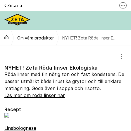
Hoppa till innehåll
Zeta.nu
Fler
Här reklamerar du en produkt
Gilla oss
Om våra produkter
Följ @zeta
NYHET! Zeta Röda linser Ekologiska
Se våra filmer
Visa
Personuppgiftspolicy
NYHET! Zeta Röda linser Ekologiska
Röda linser med fin nötig ton och fast konsistens. De
passar utmärkt både i rustika grytor och till enklare
matlagning. Goda även i soppa och risotto.
Läs mer om röda linser här
Recept
Linsbolognese