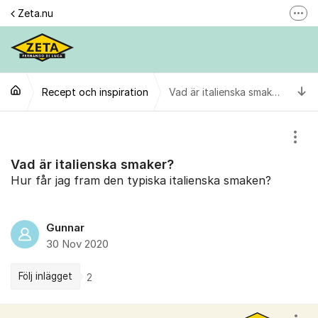
Hoppa till innehåll
Zeta.nu
Fler
Här reklamerar du en produkt
Gilla oss
Ti
Recept och inspiration
Följ @zeta
Vad är italienska smaker?
Se våra filmer
Visa
Personuppgiftspolicy
Vad är italienska smaker?
Hur får jag fram den typiska italienska smaken?
Gunnar
30 Nov 2020
Följ inlägget
2
Kommentarer