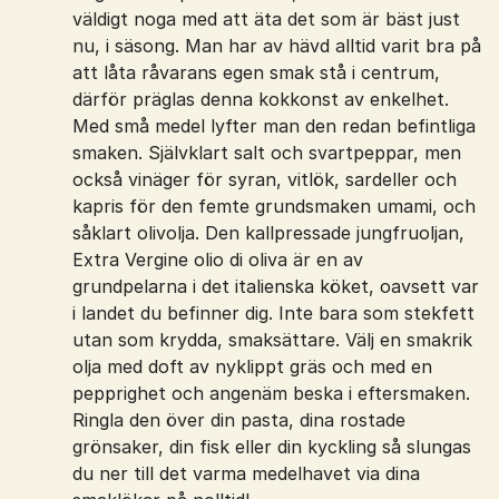
väldigt noga med att äta det som är bäst just
nu, i säsong. Man har av hävd alltid varit bra på
att låta råvarans egen smak stå i centrum,
därför präglas denna kokkonst av enkelhet.
Med små medel lyfter man den redan befintliga
smaken. Självklart salt och svartpeppar, men
också vinäger för syran, vitlök, sardeller och
kapris för den femte grundsmaken umami, och
såklart olivolja. Den kallpressade jungfruoljan,
Extra Vergine olio di oliva är en av
grundpelarna i det italienska köket, oavsett var
i landet du befinner dig. Inte bara som stekfett
utan som krydda, smaksättare. Välj en smakrik
olja med doft av nyklippt gräs och med en
pepprighet och angenäm beska i eftersmaken.
Ringla den över din pasta, dina rostade
grönsaker, din fisk eller din kyckling så slungas
du ner till det varma medelhavet via dina