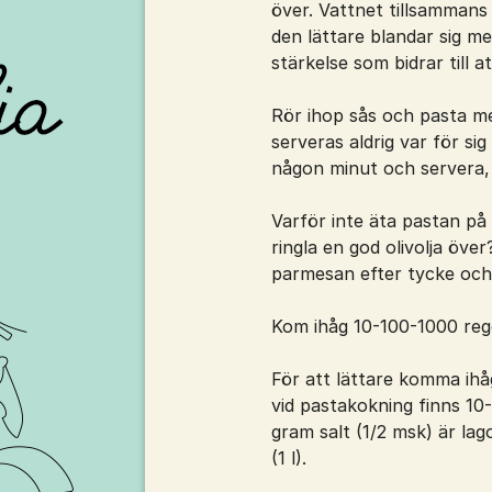
över. Vattnet tillsammans 
den lättare blandar sig m
stärkelse som bidrar till 
Rör ihop sås och pasta med
serveras aldrig var för sig
någon minut och servera, g
Varför inte äta pastan på i
ringla en god olivolja öve
parmesan efter tycke och
Kom ihåg 10-100-1000 reg
För att lättare komma ih
vid pastakokning finns 1
gram salt (1/2 msk) är lag
(1 l).