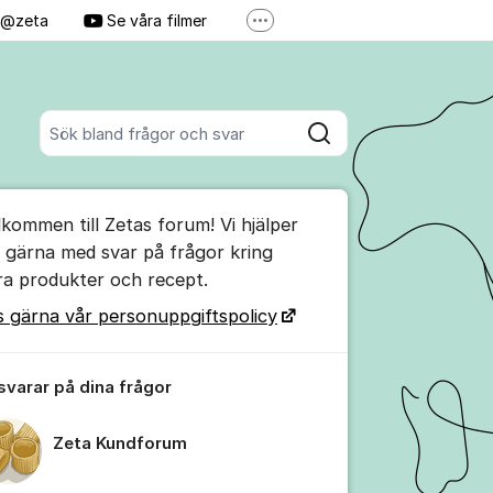
j @zeta
Se våra filmer
Fler supportlänkar
Personuppgiftspolicy
Sök bland alla inlägg
Sök
umet
lkommen till Zetas forum! Vi hjälper
te kommentaren
g gärna med svar på frågor kring
ra produkter och recept.
ällningar för inlägg/kommentar
s gärna vår personuppgiftspolicy
 svarar på dina frågor
Zeta Kundforum