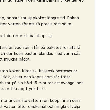
är du lägger i den kalla pastan vilket ger ett
pp, annars tar uppkoket längre tid. Räkna
ter vatten för att få precis rätt sälta.
tt den inte klibbar ihop sig.
are än vad som står på paketet för att få
. Under tiden pastan blandas med varm sås
tt mjukna något.
an kokar. Klassisk, italiensk pastasås är
itlök, oliver och kapris som får fräsa i
och tar på sin höjd 15 minuter att svänga ihop.
ara ett knapptryck bort.
n ta undan lite vatten i en kopp innan dess.
ätt vatten efter önskemål och ringla olivolja