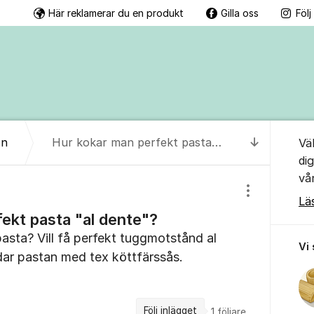
Här reklamerar du en produkt
Gilla oss
Föl
Om for
on
Hur kokar man perfekt pasta "al dente"?
Vä
Till senas
di
vå
Visa/dölj inst
Lä
ekt pasta "al dente"?
asta? Vill få perfekt tuggmotstånd al
Vi
dar pastan med tex köttfärssås.
Följ inlägget
1
följare