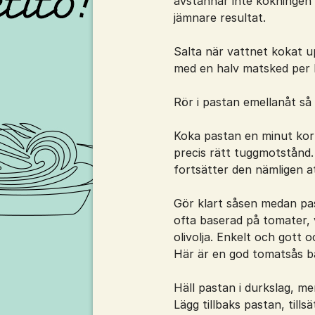
avstannar inte kokningen n
jämnare resultat.
Salta när vattnet kokat u
med en halv matsked per li
Rör i pastan emellanåt så a
Koka pastan en minut kort
precis rätt tuggmotstånd
fortsätter den nämligen a
Gör klart såsen medan past
ofta baserad på tomater, v
olivolja. Enkelt och gott 
Här är en god tomatsås b
Häll pastan i durkslag, me
Lägg tillbaks pastan, tills