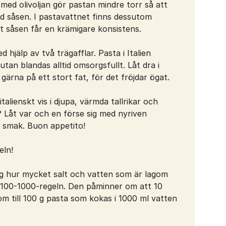
med olivoljan gör pastan mindre torr så att
ed såsen. I pastavattnet finns dessutom
att såsen får en krämigare konsistens.
 hjälp av två trägafflar. Pasta i Italien
 utan blandas alltid omsorgsfullt. Låt dra i
ärna på ett stort fat, för det fröjdar ögat.
talienskt vis i djupa, värmda tallrikar och
r? Låt var och en förse sig med nyriven
 smak. Buon appetito!
eln!
åg hur mycket salt och vatten som är lagom
0-100-1000-regeln. Den påminner om att 10
om till 100 g pasta som kokas i 1000 ml vatten